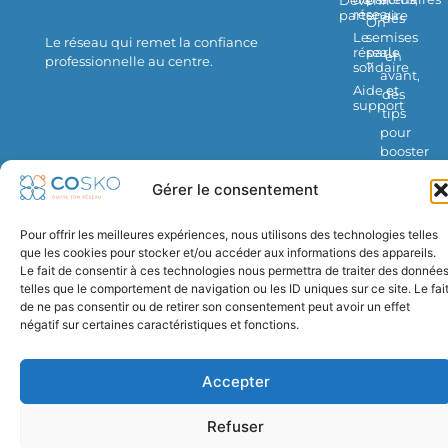
Devenir
réseau
partenaire
des
On
mises
Le
se
Le réseau qui remet la confiance
réseau
parle
en
professionnelle au centre.
solidaire
?
avant,
Aide et
des
support
tips
pour
booster
ton
Gérer le consentement
business
Ok
Pour offrir les meilleures expériences, nous utilisons des technologies telles
que les cookies pour stocker et/ou accéder aux informations des appareils.
Le fait de consentir à ces technologies nous permettra de traiter des donnée
telles que le comportement de navigation ou les ID uniques sur ce site. Le fai
© 2026 COSKO – Tous droits réservés
de ne pas consentir ou de retirer son consentement peut avoir un effet
Mentions légales
Politique de confidentialité
négatif sur certaines caractéristiques et fonctions.
Conditions générales de vente et d’utilisation
Politique de cookies (UE)
Accepter
Refuser